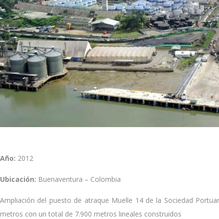
Año:
2012
Ubicación:
Buenaventura – Colombia
Ampliación del puesto de atraque Muelle 14 de la Sociedad Portuar
metros con un total de 7.900 metros lineales construidos