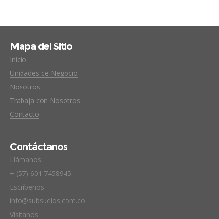
Mapa del Sitio
Inicio
Unidades de Negocio
Nosotros
Trabaja con Nosotros
Contacto
Contáctanos
Llámanos
+ (57) 601 7458945
Escríbenos
info@subsuelos.com.co
Visítanos